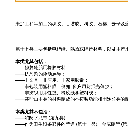
未加工和半加工的橡胶、古塔胶、树胶、石棉、云母及
第十七类主要包括电绝缘、隔热或隔音材料，以及生产
本类尤其包括：
——修复轮胎用橡胶材料；
——抗污染的浮动屏障；
——非文具、非医用、非家用胶带；
——非包装用塑料膜，例如: 窗户用防强光薄膜；
——非纺织用弹性线、橡胶线和塑料线；
——某些由本类的材料制成的不按照功能和用途分类的
本类尤其不包括：
——消防水龙带 (第九类);
——作为卫生设备部件的管道 (第十一类)、金属硬管 (第六