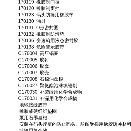
170119 橡胶制门挡
170120 橡胶制窗挡
170123 码头防撞用橡胶垫
170130 油封
170131 O形密封圈
170132 橡胶制防滑垫
170136 变速箱用液态密封胶
170138 危险警示胶带
C170004 高压锅圈
C170005 胶衬
C170006 胶套
C170007 胶壳
C170008 石棉油盘根
C170027 聚氨酯泡沫填缝剂
C170030 补裂缝用化学合成物
C170031 补漏用化学合成物
地毯接缝胶带
橡胶或硬纤维垫圈
泵用石墨盘根
安装在码头岸壁的防止码头、船舶受损用橡胶缓冲材
堵缝用复合物