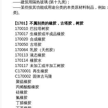
——建筑用隔热玻璃 (第十九类)；
——某些按其功能或用途分类的本类原材料制品，例如：树胶脂
类)。
【1701】不属别类的橡胶，古塔胶，树胶
170010 巴拉塔树胶
170017 生橡胶或半成品橡胶
170020 合成橡胶
170050 古塔胶
170064 乳胶（天然胶）
170113 液态橡胶
170114 橡胶水
170117 未加工或半加工树胶
C170001 再生橡胶
C170002 固体古马隆
聚硫橡胶
丙烯酸酯橡胶
硅橡胶
氟橡胶
丁腈橡胶