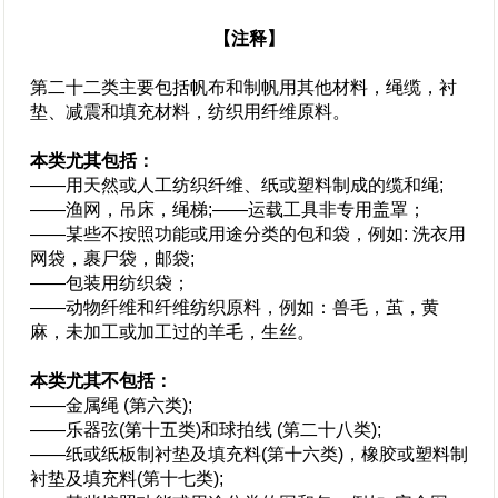
【注释】
第二十二类主要包括帆布和制帆用其他材料，绳缆，衬
垫、减震和填充材料，纺织用纤维原料。
本类尤其包括：
——用天然或人工纺织纤维、纸或塑料制成的缆和绳;
——渔网，吊床，绳梯;——运载工具非专用盖罩；
——某些不按照功能或用途分类的包和袋，例如: 洗衣用
网袋，裹尸袋，邮袋;
——包装用纺织袋；
——动物纤维和纤维纺织原料，例如：兽毛，茧，黄
麻，未加工或加工过的羊毛，生丝。
本类尤其不包括：
——金属绳 (第六类);
——乐器弦(第十五类)和球拍线 (第二十八类);
——纸或纸板制衬垫及填充料(第十六类)，橡胶或塑料制
衬垫及填充料(第十七类);