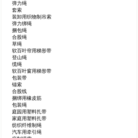
弹力绳
套索
装卸用织物制吊索
弹力绑绳
捆包绳
合股绳
草绳
软百叶帘用梯形带
登山绳
缆绳
软百叶窗用梯形带
包装带
锚索
合股线
捆绑用橡皮筋
包装绳
庭园用塑料扎带
家庭用塑料扎带
纺织纤维制绳
汽车用牵引绳